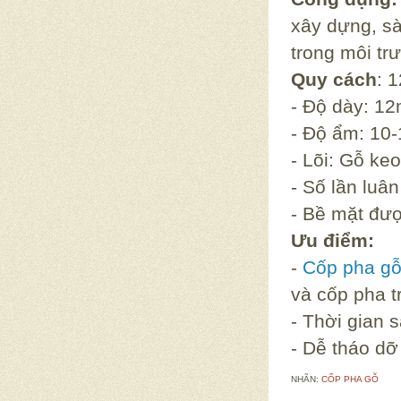
xây dựng, sà
trong môi tr
Quy cách
: 
- Độ dày: 
- Độ ẩm: 10
- Lõi: Gỗ ke
- Số lần luâ
- Bề mặt đư
Ưu điểm:
-
Cốp pha gỗ
và cốp pha t
- Thời gian 
- Dễ tháo dỡ
NHÃN:
CỐP PHA GỖ