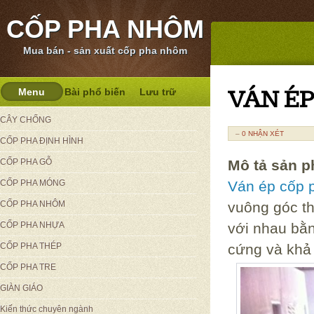
CỐP PHA NHÔM
Mua bán - sản xuất cốp pha nhôm
VÁN ÉP
Menu
Bài phổ biến
Lưu trữ
CÂY CHỐNG
–
0 NHẬN XÉT
CỐP PHA ĐỊNH HÌNH
CỐP PHA GỖ
Mô tả sản 
CỐP PHA MÓNG
Ván ép cốp 
CỐP PHA NHÔM
vuông góc t
CỐP PHA NHỰA
với nhau bằn
CỐP PHA THÉP
cứng và khả 
CỐP PHA TRE
GIÀN GIÁO
Kiến thức chuyên ngành