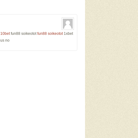
t
10bet
fun88 soikeotot
fun88 soikeotot
1xbet
nus no