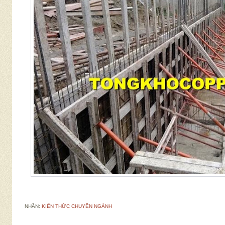
NHÃN:
KIẾN THỨC CHUYÊN NGÀNH